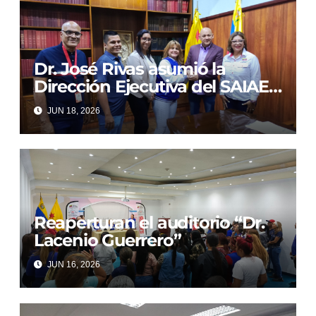
Dr. José Rivas asumió la
Dirección Ejecutiva del SAIAE
Dr. Arnoldo Gabaldon
JUN 18, 2026
Reaperturan el auditorio “Dr.
Lacenio Guerrero”
JUN 16, 2026