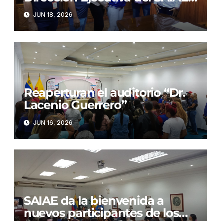
Dr. Arnoldo Gabaldon
JUN 18, 2026
Reaperturan el auditorio “Dr.
Lacenio Guerrero”
JUN 16, 2026
SAIAE da la bienvenida a
nuevos participantes de los