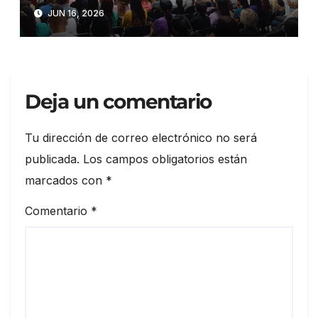
Postgrados y Maestrías 2026-
JUN 16, 2026
2027
Deja un comentario
Tu dirección de correo electrónico no será
publicada.
Los campos obligatorios están
marcados con
*
Comentario
*