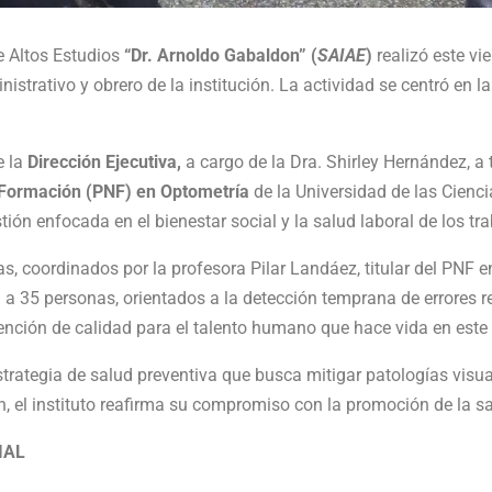
e Altos Estudios
“Dr. Arnoldo Gabaldon” (
SAIAE
)
realizó este vi
nistrativo y obrero de la institución. La actividad se centró en l
e la
Dirección Ejecutiva,
a cargo de la Dra. Shirley Hernández, a 
 Formación (PNF) en Optometría
de la Universidad de las Cienc
ión enfocada en el bienestar social y la salud laboral de los tr
s, coordinados por la profesora Pilar Landáez, titular del PNF e
 a 35 personas, orientados a la detección temprana de errores re
tención de calidad para el talento humano que hace vida en este 
strategia de salud preventiva que busca mitigar patologías visu
ón, el instituto reafirma su compromiso con la promoción de la sa
IAL