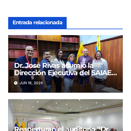
Entrada relacionada
Dr. José Rivas asumió la
Dirección Ejecutiva del SAIAE
Dr. Arnoldo Gabaldon
JUN 18, 2026
Reaperturan el auditorio “Dr.