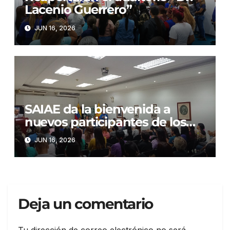
Lacenio Guerrero”
JUN 16, 2026
SAIAE da la bienvenida a
nuevos participantes de los
Postgrados y Maestrías 2026-
JUN 16, 2026
2027
Deja un comentario